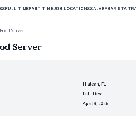
BS
FULL-TIME
PART-TIME
JOB LOCATIONS
SALARY
BARISTA TR
/Food Server
od Server
Hialeah, FL
Full-time
April 9, 2026