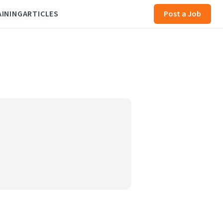
AINING
ARTICLES
Post a Job