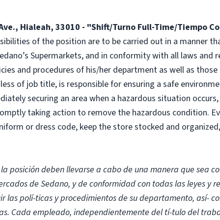
Ave., Hialeah, 33010 - "Shift/Turno Full-Time/Tiempo Co
bilities of the position are to be carried out in a manner tha
 Sedano’s Supermarkets, and in conformity with all laws and
licies and procedures of his/her department as well as tho
ess of job title, is responsible for ensuring a safe environm
ediately securing an area when a hazardous situation occurs
romptly taking action to remove the hazardous condition. E
 uniform or dress code, keep the store stocked and organized
la posición deben llevarse a cabo de una manera que sea cons
mercados de Sedano, y de conformidad con todas las leyes y r
r las polí-ticas y procedimientos de su departamento, así- c
as. Cada empleado, independientemente del tí-tulo del traba